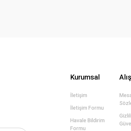
Yorum Yaz
Gönder
Kurumsal
Alı
İletişim
Mesa
Sözl
İletişim Formu
Gizli
Havale Bildirim
Güve
Formu