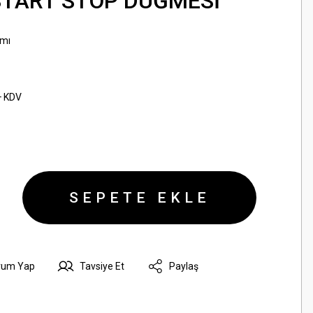
 START STOP DÜĞMESİ
amı
+ KDV
SEPETE EKLE
rum Yap
Tavsiye Et
Paylaş