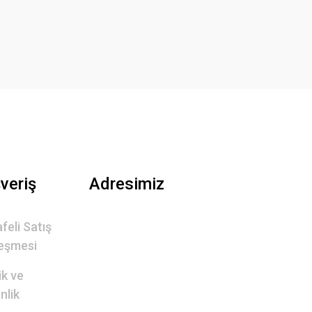
şveriş
Adresimiz
feli Satış
eşmesi
lik ve
nlik