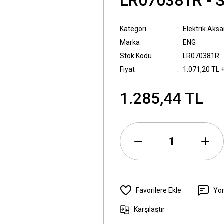
LR070381R -
Kategori
Elektrik Aks
Marka
ENG
Stok Kodu
LR070381R
Fiyat
1.071,20 TL 
1.285,44 TL
Yo
Karşılaştır