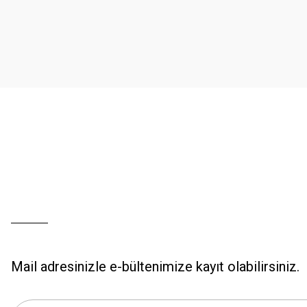
Ürün resmi kalitesiz, bozuk veya görüntülenemiyor.
Ürün açıklamasında eksik bilgiler bulunuyor.
Ürün bilgilerinde hatalar bulunuyor.
Ürün fiyatı diğer sitelerden daha pahalı.
Bu ürüne benzer farklı alternatifler olmalı.
Mail adresinizle e-bültenimize kayıt olabilirsiniz.