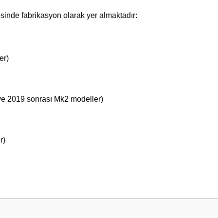
inde fabrikasyon olarak yer almaktadır:
er)
 ve 2019 sonrası Mk2 modeller)
r)
 yetersiz gördüğünüz noktaları öneri formunu kullanarak tarafımıza iletebilirsini
Bu ürüne ilk yorumu siz yapın!