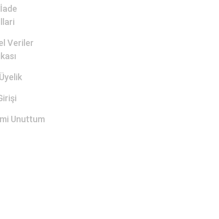
 İade
lari
el Veriler
ikası
Üyelik
irişi
emi Unuttum