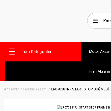
Tüm Kategoriler
Motor Aksam
Fren Aksamı
Anasayfa
Elektrik Aksamı
LR070381R - START STOP DÜĞMESİ