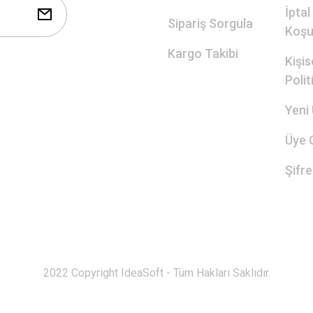
İptal
Sipariş Sorgula
Koşul
Kargo Takibi
Kişis
Polit
Yeni 
Üye G
Şifr
2022 Copyright IdeaSoft - Tüm Hakları Saklıdır.