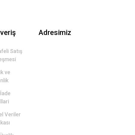
şveriş
Adresimiz
feli Satış
eşmesi
lik ve
nlik
 İade
lari
el Veriler
ikası