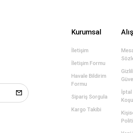
Gönder
Kurumsal
Alı
İletişim
Mesa
Sözl
İletişim Formu
Gizli
Havale Bildirim
Güve
Formu
İptal
Sipariş Sorgula
Koşul
Kargo Takibi
Kişis
Polit