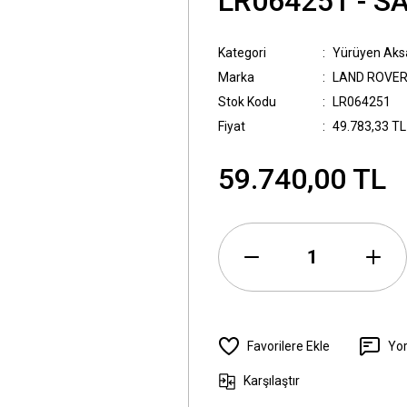
LR064251 - S
Kategori
Yürüyen Ak
Marka
LAND ROVE
Stok Kodu
LR064251
Fiyat
49.783,33 TL
59.740,00 TL
Yo
Karşılaştır