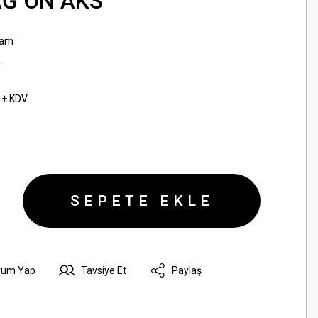
AĞ ÖN AKS
sam
R
 + KDV
SEPETE EKLE
rum Yap
Tavsiye Et
Paylaş