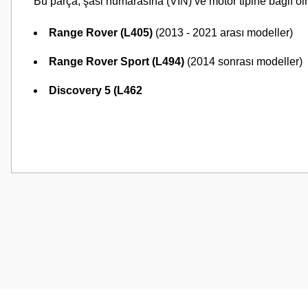
Bu parça, şasi numarasına (VIN) ve motor tipine bağlı ol
Range Rover (L405)
(2013 - 2021 arası modeller)
Range Rover Sport (L494)
(2014 sonrası modeller)
Discovery 5 (L462
Bu ürünün fiyat bilgisi, resim, ürün açıklamalarında ve diğer konularda
Görüş ve önerileriniz için teşekkür ederiz.
Ürün resmi kalitesiz, bozuk veya görüntülenemiyor.
Ürün açıklamasında eksik bilgiler bulunuyor.
Ürün bilgilerinde hatalar bulunuyor.
Ürün fiyatı diğer sitelerden daha pahalı.
Bu ürüne benzer farklı alternatifler olmalı.