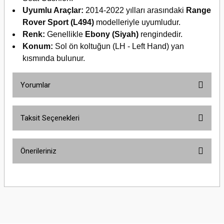
Uyumlu Araçlar:
2014-2022 yılları arasındaki
Range
Rover Sport (L494)
modelleriyle uyumludur.
Renk:
Genellikle
Ebony (Siyah)
rengindedir.
Konum:
Sol ön koltuğun (LH - Left Hand) yan
kısmında bulunur.
Yorumlar
Taksit Seçenekleri
Bu ürüne ilk yorumu siz yapın!
Önerileriniz
Yorum Yaz
Bu ürünün fiyat bilgisi, resim, ürün açıklamalarında ve diğer konularda
yetersiz gördüğünüz noktaları öneri formunu kullanarak tarafımıza
iletebilirsiniz.
Görüş ve önerileriniz için teşekkür ederiz.