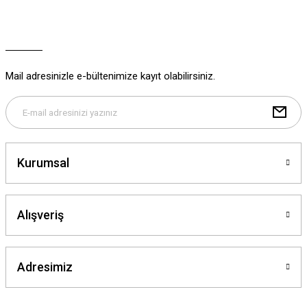
Ürün resmi kalitesiz, bozuk veya görüntülenemiyor.
Ürün açıklamasında eksik bilgiler bulunuyor.
Ürün bilgilerinde hatalar bulunuyor.
Ürün fiyatı diğer sitelerden daha pahalı.
Mail adresinizle e-bültenimize kayıt olabilirsiniz.
Bu ürüne benzer farklı alternatifler olmalı.
Kurumsal
Gönder
Alışveriş
Adresimiz