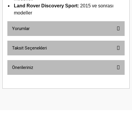
Land Rover Discovery Sport:
2015 ve sonrası
modeller
Yorumlar
Taksit Seçenekleri
Bu ürüne ilk yorumu siz yapın!
Önerileriniz
Yorum Yaz
Bu ürünün fiyat bilgisi, resim, ürün açıklamalarında ve diğer konularda
yetersiz gördüğünüz noktaları öneri formunu kullanarak tarafımıza
iletebilirsiniz.
Görüş ve önerileriniz için teşekkür ederiz.
Ürün resmi kalitesiz, bozuk veya görüntülenemiyor.
Ürün açıklamasında eksik bilgiler bulunuyor.
Ürün bilgilerinde hatalar bulunuyor.