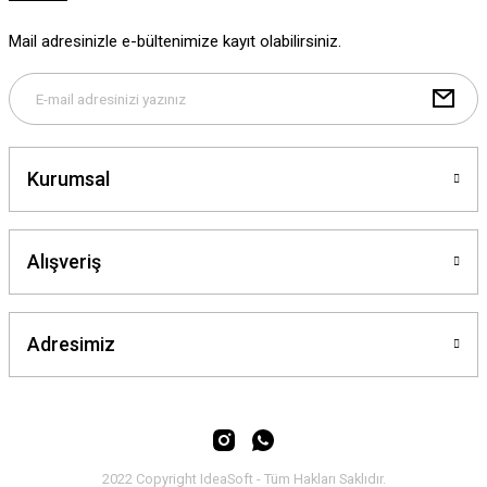
Ürün fiyatı diğer sitelerden daha pahalı.
Mail adresinizle e-bültenimize kayıt olabilirsiniz.
Bu ürüne benzer farklı alternatifler olmalı.
Kurumsal
Gönder
Alışveriş
Adresimiz
2022 Copyright IdeaSoft - Tüm Hakları Saklıdır.