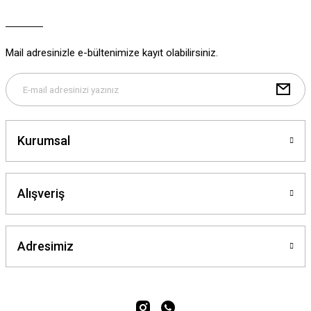
Ürün açıklamasında eksik bilgiler bulunuyor.
Ürün bilgilerinde hatalar bulunuyor.
Ürün fiyatı diğer sitelerden daha pahalı.
Mail adresinizle e-bültenimize kayıt olabilirsiniz.
Bu ürüne benzer farklı alternatifler olmalı.
Kurumsal
Gönder
Alışveriş
Adresimiz