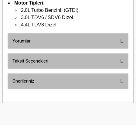
Motor Tipleri:
2.0L Turbo Benzinli (GTDi)
3.0L TDV6 / SDV6 Dizel
4.4L TDV8 Dizel
Yorumlar
Taksit Seçenekleri
Bu ürüne ilk yorumu siz yapın!
Önerileriniz
Yorum Yaz
Bu ürünün fiyat bilgisi, resim, ürün açıklamalarında ve diğer konularda
yetersiz gördüğünüz noktaları öneri formunu kullanarak tarafımıza
iletebilirsiniz.
Görüş ve önerileriniz için teşekkür ederiz.
Ürün resmi kalitesiz, bozuk veya görüntülenemiyor.