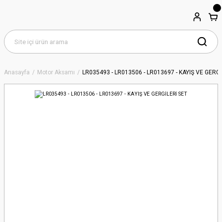
Anasayfa
Motor Aksamı
LR035493 - LR013506 - LR013697 - KAYIŞ VE GERGİ