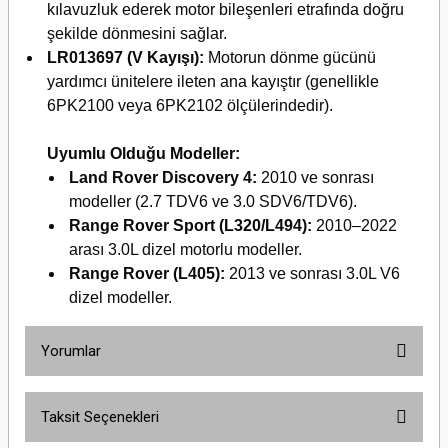
kılavuzluk ederek motor bileşenleri etrafında doğru
şekilde dönmesini sağlar.
LR013697 (V Kayışı):
Motorun dönme gücünü
yardımcı ünitelere ileten ana kayıştır (genellikle
6PK2100 veya 6PK2102 ölçülerindedir).
Uyumlu Olduğu Modeller:
Land Rover Discovery 4:
2010 ve sonrası
modeller (2.7 TDV6 ve 3.0 SDV6/TDV6).
Range Rover Sport (L320/L494):
2010–2022
arası 3.0L dizel motorlu modeller.
Range Rover (L405):
2013 ve sonrası 3.0L V6
dizel modeller.
Yorumlar
Taksit Seçenekleri
Bu ürüne ilk yorumu siz yapın!