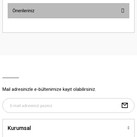
Önerileriniz
Yorum Yaz
Bu ürünün fiyat bilgisi, resim, ürün açıklamalarında ve diğer konularda
yetersiz gördüğünüz noktaları öneri formunu kullanarak tarafımıza
iletebilirsiniz.
Görüş ve önerileriniz için teşekkür ederiz.
Ürün resmi kalitesiz, bozuk veya görüntülenemiyor.
Ürün açıklamasında eksik bilgiler bulunuyor.
Ürün bilgilerinde hatalar bulunuyor.
Ürün fiyatı diğer sitelerden daha pahalı.
Mail adresinizle e-bültenimize kayıt olabilirsiniz.
Bu ürüne benzer farklı alternatifler olmalı.
Kurumsal
Gönder