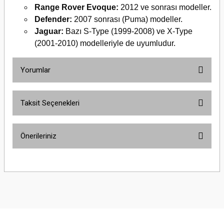
Range Rover Evoque:
2012 ve sonrası modeller.
Defender:
2007 sonrası (Puma) modeller.
Jaguar:
Bazı S-Type (1999-2008) ve X-Type
(2001-2010) modelleriyle de uyumludur.
Yorumlar
Taksit Seçenekleri
Bu ürüne ilk yorumu siz yapın!
Önerileriniz
Yorum Yaz
Bu ürünün fiyat bilgisi, resim, ürün açıklamalarında ve diğer konularda
yetersiz gördüğünüz noktaları öneri formunu kullanarak tarafımıza
iletebilirsiniz.
Görüş ve önerileriniz için teşekkür ederiz.
Ürün resmi kalitesiz, bozuk veya görüntülenemiyor.