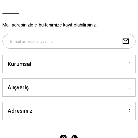
Ürün açıklamasında eksik bilgiler bulunuyor.
Ürün bilgilerinde hatalar bulunuyor.
Ürün fiyatı diğer sitelerden daha pahalı.
Mail adresinizle e-bültenimize kayıt olabilirsiniz.
Bu ürüne benzer farklı alternatifler olmalı.
Kurumsal
Gönder
Alışveriş
Adresimiz