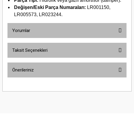
Parça Tipi:
Hidrolik veya gazlı amortisör (damper).
Değişen/Eski Parça Numaraları:
LR001150,
LR005573, LR023244.
Yorumlar
Taksit Seçenekleri
Bu ürüne ilk yorumu siz yapın!
Önerileriniz
Yorum Yaz
Bu ürünün fiyat bilgisi, resim, ürün açıklamalarında ve diğer konularda
yetersiz gördüğünüz noktaları öneri formunu kullanarak tarafımıza
iletebilirsiniz.
Görüş ve önerileriniz için teşekkür ederiz.
Ürün resmi kalitesiz, bozuk veya görüntülenemiyor.
Ürün açıklamasında eksik bilgiler bulunuyor.
Ürün bilgilerinde hatalar bulunuyor.