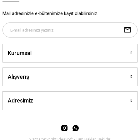
Ürün fiyatı diğer sitelerden daha pahalı.
Mail adresinizle e-bültenimize kayıt olabilirsiniz.
Bu ürüne benzer farklı alternatifler olmalı.
Kurumsal
Gönder
Alışveriş
Adresimiz
2022 Copyright IdeaSoft - Tüm Hakları Saklıdır.