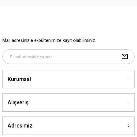
Ürün resmi kalitesiz, bozuk veya görüntülenemiyor.
Ürün açıklamasında eksik bilgiler bulunuyor.
Ürün bilgilerinde hatalar bulunuyor.
Ürün fiyatı diğer sitelerden daha pahalı.
Mail adresinizle e-bültenimize kayıt olabilirsiniz.
Bu ürüne benzer farklı alternatifler olmalı.
Kurumsal
Gönder
Alışveriş
Adresimiz