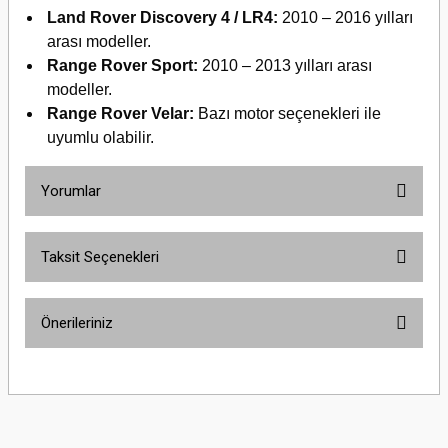
Land Rover Discovery 4 / LR4:
2010 – 2016 yılları
arası modeller.
Range Rover Sport:
2010 – 2013 yılları arası
modeller.
Range Rover Velar:
Bazı motor seçenekleri ile
uyumlu olabilir.
Yorumlar
Taksit Seçenekleri
Bu ürüne ilk yorumu siz yapın!
Önerileriniz
Yorum Yaz
Bu ürünün fiyat bilgisi, resim, ürün açıklamalarında ve diğer konularda
yetersiz gördüğünüz noktaları öneri formunu kullanarak tarafımıza
iletebilirsiniz.
Görüş ve önerileriniz için teşekkür ederiz.