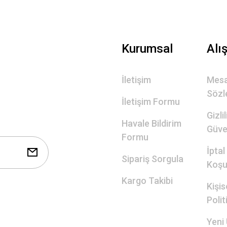
Gönder
Kurumsal
Alı
İletişim
Mesa
Sözl
İletişim Formu
Gizli
Havale Bildirim
Güve
Formu
İptal
Sipariş Sorgula
Koşul
Kargo Takibi
Kişis
Polit
Yeni 