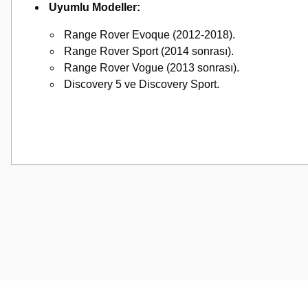
Uyumlu Modeller:
Range Rover Evoque (2012-2018).
Range Rover Sport (2014 sonrası).
Range Rover Vogue (2013 sonrası).
Discovery 5 ve Discovery Sport.
Bu ürünün fiyat bilgisi, resim, ürün açıklamalarında ve diğer konularda
Görüş ve önerileriniz için teşekkür ederiz.
Ürün resmi kalitesiz, bozuk veya görüntülenemiyor.
Ürün açıklamasında eksik bilgiler bulunuyor.
Ürün bilgilerinde hatalar bulunuyor.
Ürün fiyatı diğer sitelerden daha pahalı.
Bu ürüne benzer farklı alternatifler olmalı.