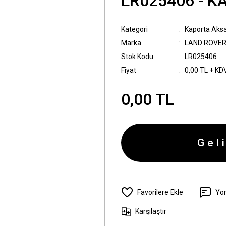
LR025406 - K
Kategori
Kaporta Aks
Marka
LAND ROVE
Stok Kodu
LR025406
Fiyat
0,00 TL + KD
0,00 TL
Gel
Yo
Karşılaştır