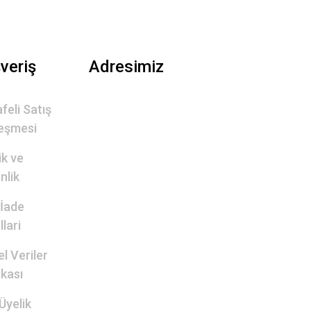
şveriş
Adresimiz
feli Satış
eşmesi
lik ve
nlik
 İade
lari
el Veriler
ikası
Üyelik