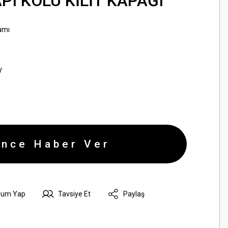
API KOLU KİLİT KAPAĞI
amı
R
V
ince Haber Ver
rum Yap
Tavsiye Et
Paylaş