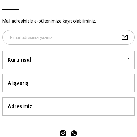
Ürün bilgilerinde hatalar bulunuyor.
Ürün fiyatı diğer sitelerden daha pahalı.
Mail adresinizle e-bültenimize kayıt olabilirsiniz.
Bu ürüne benzer farklı alternatifler olmalı.
Kurumsal
Gönder
Alışveriş
Adresimiz