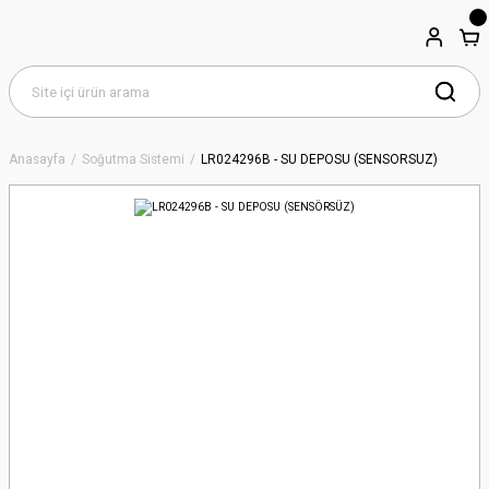
Anasayfa
Soğutma Sistemi
LR024296B - SU DEPOSU (SENSÖRSÜZ)