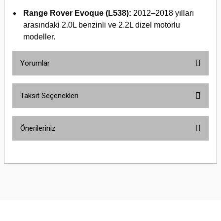
Range Rover Evoque (L538):
2012–2018 yılları
arasındaki 2.0L benzinli ve 2.2L dizel motorlu
modeller.
Yorumlar
Taksit Seçenekleri
Bu ürüne ilk yorumu siz yapın!
Önerileriniz
Yorum Yaz
Bu ürünün fiyat bilgisi, resim, ürün açıklamalarında ve diğer konularda
yetersiz gördüğünüz noktaları öneri formunu kullanarak tarafımıza
iletebilirsiniz.
Görüş ve önerileriniz için teşekkür ederiz.
Ürün resmi kalitesiz, bozuk veya görüntülenemiyor.
Ürün açıklamasında eksik bilgiler bulunuyor.