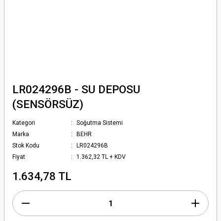
LR024296B - SU DEPOSU
(SENSÖRSÜZ)
Kategori
Soğutma Sistemi
Marka
BEHR
Stok Kodu
LR024296B
Fiyat
1.362,32 TL + KDV
1.634,78 TL