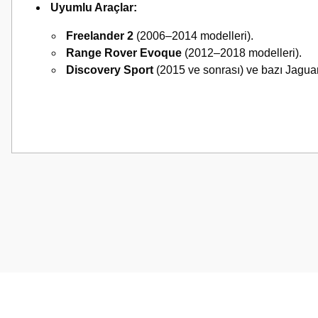
Uyumlu Araçlar:
Freelander 2
(2006–2014 modelleri).
Range Rover Evoque
(2012–2018 modelleri).
Discovery Sport
(2015 ve sonrası) ve bazı Jagua
Bu ürünün fiyat bilgisi, resim, ürün açıklamalarında ve diğer konularda
Görüş ve önerileriniz için teşekkür ederiz.
Ürün resmi kalitesiz, bozuk veya görüntülenemiyor.
Ürün açıklamasında eksik bilgiler bulunuyor.
Ürün bilgilerinde hatalar bulunuyor.
Ürün fiyatı diğer sitelerden daha pahalı.
Bu ürüne benzer farklı alternatifler olmalı.