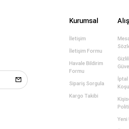
Gönder
Kurumsal
Alı
İletişim
Mesa
Sözl
İletişim Formu
Gizli
Havale Bildirim
Güve
Formu
İptal
Sipariş Sorgula
Koşul
Kargo Takibi
Kişis
Polit
Yeni 