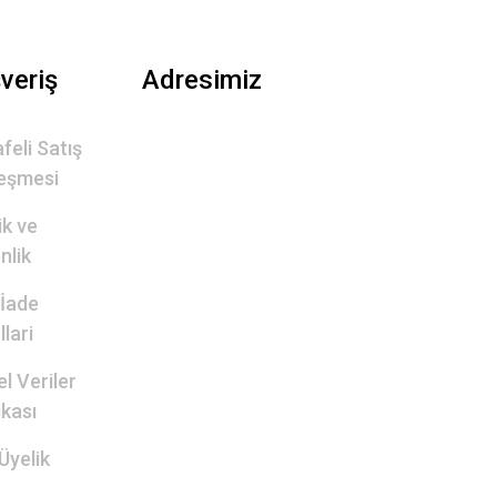
şveriş
Adresimiz
feli Satış
eşmesi
lik ve
nlik
 İade
lari
el Veriler
ikası
Üyelik