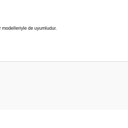
r modelleriyle de uyumludur.
 yetersiz gördüğünüz noktaları öneri formunu kullanarak tarafımıza iletebilirsini
Bu ürüne ilk yorumu siz yapın!
Yorum Yaz