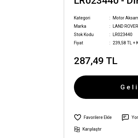
LR023440 - D
Kategori
Motor Aksam
Marka
LAND ROVE
Stok Kodu
LR023440
Fiyat
239,58 TL + 
287,49 TL
Gel
Yo
Karşılaştır