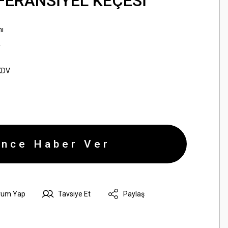
İFERANSİYEL KEÇESİ
ı
R
KDV
ince Haber Ver
rum Yap
Tavsiye Et
Paylaş