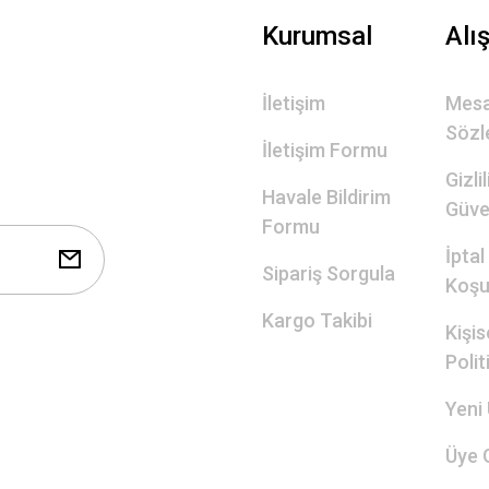
Gönder
Kurumsal
Alı
İletişim
Mesa
Sözl
İletişim Formu
Gizli
Havale Bildirim
Güve
Formu
İptal
Sipariş Sorgula
Koşul
Kargo Takibi
Kişis
Polit
Yeni 
Üye G