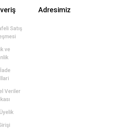
şveriş
Adresimiz
feli Satış
eşmesi
lik ve
nlik
 İade
lari
el Veriler
ikası
Üyelik
irişi