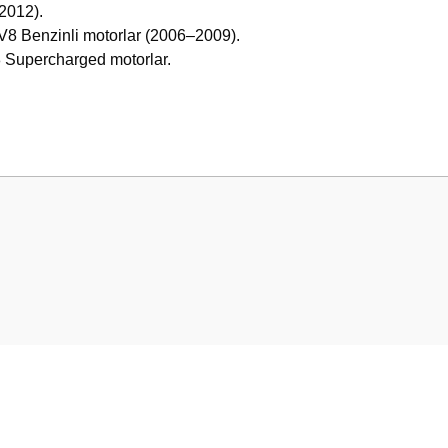
2012).
V8 Benzinli motorlar (2006–2009).
Supercharged motorlar.
 yetersiz gördüğünüz noktaları öneri formunu kullanarak tarafımıza iletebilirsini
Bu ürüne ilk yorumu siz yapın!
Yorum Yaz