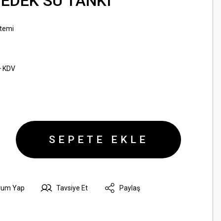
YEDEK SU TANKI
temi
+ KDV
SEPETE EKLE
rum Yap
Tavsiye Et
Paylaş