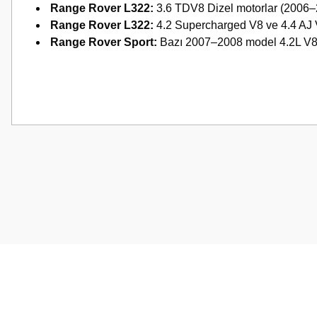
Range Rover L322:
3.6 TDV8 Dizel motorlar (2006–
Range Rover L322:
4.2 Supercharged V8 ve 4.4 AJ 
Range Rover Sport:
Bazı 2007–2008 model 4.2L V8 
Bu ürünün fiyat bilgisi, resim, ürün açıklamalarında ve diğer konularda
Görüş ve önerileriniz için teşekkür ederiz.
Ürün resmi kalitesiz, bozuk veya görüntülenemiyor.
Ürün açıklamasında eksik bilgiler bulunuyor.
Ürün bilgilerinde hatalar bulunuyor.
Ürün fiyatı diğer sitelerden daha pahalı.
Bu ürüne benzer farklı alternatifler olmalı.