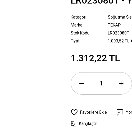
LR023080T - 
Kategori
Soğutma Sis
Marka
TEKAP
Stok Kodu
LR023080T
Fiyat
1.093,52 TL 
1.312,22 TL
Yo
Karşılaştır