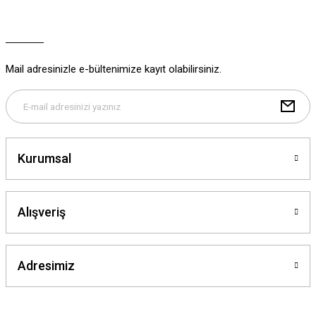
Ürün açıklamasında eksik bilgiler bulunuyor.
Ürün bilgilerinde hatalar bulunuyor.
Ürün fiyatı diğer sitelerden daha pahalı.
Mail adresinizle e-bültenimize kayıt olabilirsiniz.
Bu ürüne benzer farklı alternatifler olmalı.
Kurumsal
Gönder
Alışveriş
Adresimiz