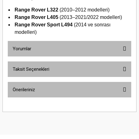
Range Rover L322
(2010–2012 modelleri)
Range Rover L405
(2013–2021/2022 modelleri)
Range Rover Sport L494
(2014 ve sonrası
modelleri)
Yorumlar
Taksit Seçenekleri
Bu ürüne ilk yorumu siz yapın!
Önerileriniz
Yorum Yaz
Bu ürünün fiyat bilgisi, resim, ürün açıklamalarında ve diğer konularda
yetersiz gördüğünüz noktaları öneri formunu kullanarak tarafımıza
iletebilirsiniz.
Görüş ve önerileriniz için teşekkür ederiz.
Ürün resmi kalitesiz, bozuk veya görüntülenemiyor.