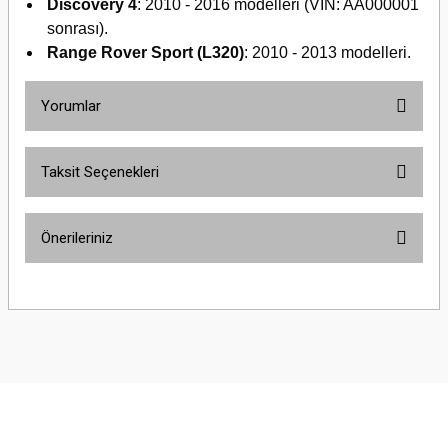
Discovery 4
: 2010 - 2016 modelleri (VIN: AA000001
sonrası).
Range Rover Sport (L320)
: 2010 - 2013 modelleri.
Yorumlar
Taksit Seçenekleri
Bu ürüne ilk yorumu siz yapın!
Önerileriniz
Yorum Yaz
Bu ürünün fiyat bilgisi, resim, ürün açıklamalarında ve diğer konularda
yetersiz gördüğünüz noktaları öneri formunu kullanarak tarafımıza
iletebilirsiniz.
Görüş ve önerileriniz için teşekkür ederiz.
Ürün resmi kalitesiz, bozuk veya görüntülenemiyor.
Ürün açıklamasında eksik bilgiler bulunuyor.