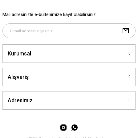
Ürün bilgilerinde hatalar bulunuyor.
Ürün fiyatı diğer sitelerden daha pahalı.
Mail adresinizle e-bültenimize kayıt olabilirsiniz.
Bu ürüne benzer farklı alternatifler olmalı.
Kurumsal
Gönder
Alışveriş
Adresimiz