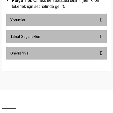
Parça Tipi:
Ön aks fren balatası takımı (her iki ön
tekerlek için set halinde gelir).
Yorumlar
Taksit Seçenekleri
Bu ürüne ilk yorumu siz yapın!
Önerileriniz
Yorum Yaz
Bu ürünün fiyat bilgisi, resim, ürün açıklamalarında ve diğer konularda
yetersiz gördüğünüz noktaları öneri formunu kullanarak tarafımıza
iletebilirsiniz.
Görüş ve önerileriniz için teşekkür ederiz.
Ürün resmi kalitesiz, bozuk veya görüntülenemiyor.
Ürün açıklamasında eksik bilgiler bulunuyor.
Ürün bilgilerinde hatalar bulunuyor.