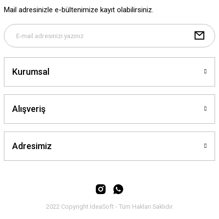
Ürün fiyatı diğer sitelerden daha pahalı.
Mail adresinizle e-bültenimize kayıt olabilirsiniz.
Bu ürüne benzer farklı alternatifler olmalı.
Kurumsal
Gönder
Alışveriş
Adresimiz
2022 Copyright IdeaSoft - Tüm Hakları Saklıdır.