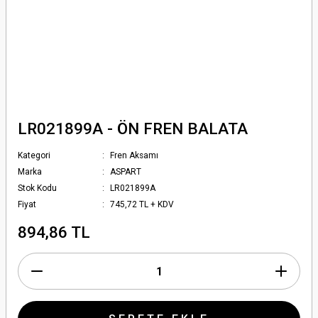
LR021899A - ÖN FREN BALATA
Kategori
Fren Aksamı
Marka
ASPART
Stok Kodu
LR021899A
Fiyat
745,72 TL + KDV
894,86 TL