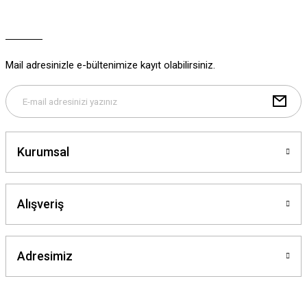
Ürün açıklamasında eksik bilgiler bulunuyor.
Ürün bilgilerinde hatalar bulunuyor.
Ürün fiyatı diğer sitelerden daha pahalı.
Mail adresinizle e-bültenimize kayıt olabilirsiniz.
Bu ürüne benzer farklı alternatifler olmalı.
Kurumsal
Gönder
Alışveriş
Adresimiz