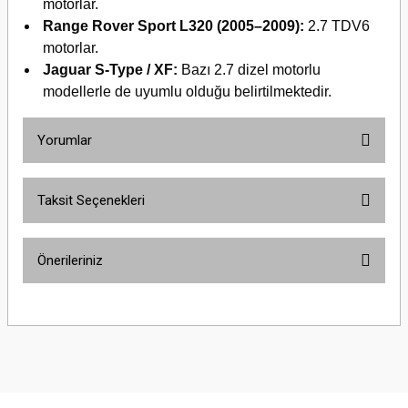
motorlar.
Range Rover Sport L320 (2005–2009):
2.7 TDV6
motorlar.
Jaguar S-Type / XF:
Bazı 2.7 dizel motorlu
modellerle de uyumlu olduğu belirtilmektedir.
Yorumlar
Taksit Seçenekleri
Bu ürüne ilk yorumu siz yapın!
Önerileriniz
Yorum Yaz
Bu ürünün fiyat bilgisi, resim, ürün açıklamalarında ve diğer konularda
yetersiz gördüğünüz noktaları öneri formunu kullanarak tarafımıza
iletebilirsiniz.
Görüş ve önerileriniz için teşekkür ederiz.
Ürün resmi kalitesiz, bozuk veya görüntülenemiyor.