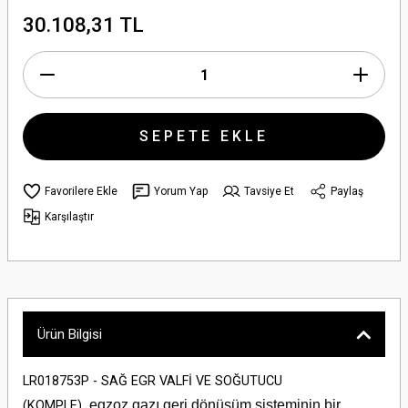
30.108,31 TL
SEPETE EKLE
Yorum Yap
Tavsiye Et
Paylaş
Karşılaştır
Ürün Bilgisi
LR018753P - SAĞ EGR VALFİ VE SOĞUTUCU
egzoz gazı geri dönüşüm sisteminin bir
(KOMPLE)