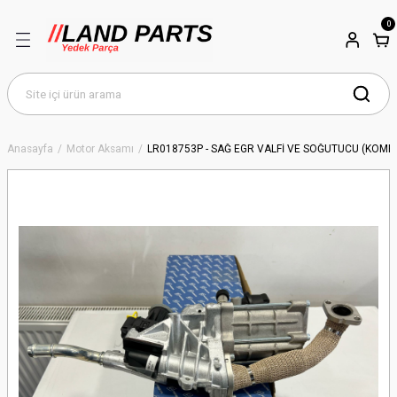
0
Anasayfa
Motor Aksamı
LR018753P - SAĞ EGR VALFİ VE SOĞUTUCU (KOMP