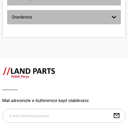
Bu ürüne ilk yorumu siz yapın!
Önerileriniz
Yorum Yaz
Bu ürünün fiyat bilgisi, resim, ürün açıklamalarında ve diğer konularda
yetersiz gördüğünüz noktaları öneri formunu kullanarak tarafımıza
iletebilirsiniz.
Görüş ve önerileriniz için teşekkür ederiz.
Ürün resmi kalitesiz, bozuk veya görüntülenemiyor.
Ürün açıklamasında eksik bilgiler bulunuyor.
Ürün bilgilerinde hatalar bulunuyor.
Ürün fiyatı diğer sitelerden daha pahalı.
Bu ürüne benzer farklı alternatifler olmalı.
Mail adresinizle e-bültenimize kayıt olabilirsiniz.