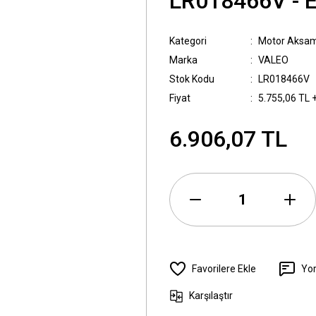
LR018466V - 
Kategori
Motor Aksam
Marka
VALEO
Stok Kodu
LR018466V
Fiyat
5.755,06 TL 
6.906,07 TL
Yo
Karşılaştır