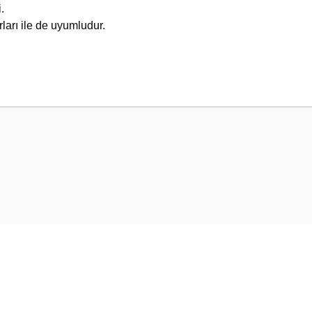
.
ları ile de uyumludur.
 yetersiz gördüğünüz noktaları öneri formunu kullanarak tarafımıza iletebilirsini
Bu ürüne ilk yorumu siz yapın!
Yorum Yaz
Gönder