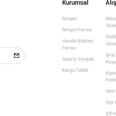
Kurumsal
Alı
İletişim
Mesa
Sözl
İletişim Formu
Gizli
Havale Bildirim
Güve
Formu
İptal
Sipariş Sorgula
Koşul
Kargo Takibi
Kişis
Polit
Yeni 
Üye G
Şifr