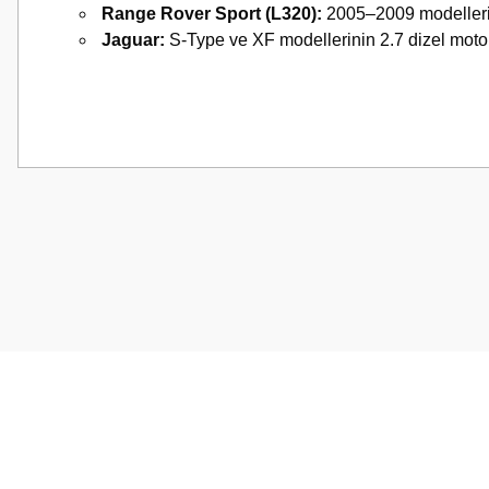
Range Rover Sport (L320):
2005–2009 modelleri
Jaguar:
S-Type ve XF modellerinin 2.7 dizel motor
Bu ürünün fiyat bilgisi, resim, ürün açıklamalarında ve diğer konularda
Görüş ve önerileriniz için teşekkür ederiz.
Ürün resmi kalitesiz, bozuk veya görüntülenemiyor.
Ürün açıklamasında eksik bilgiler bulunuyor.
Ürün bilgilerinde hatalar bulunuyor.
Ürün fiyatı diğer sitelerden daha pahalı.
Bu ürüne benzer farklı alternatifler olmalı.