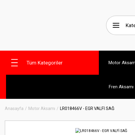
Tüm Kategoriler
Motor Aksam
Fren Aksamı
Anasayfa
Motor Aksamı
LR018466V - EGR VALFİ SAĞ