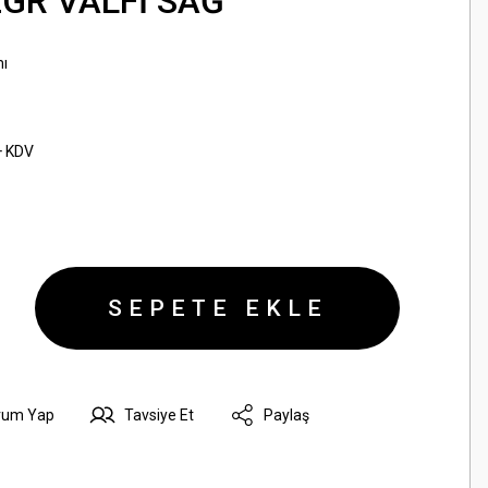
EGR VALFİ SAĞ
ı
+ KDV
SEPETE EKLE
rum Yap
Tavsiye Et
Paylaş