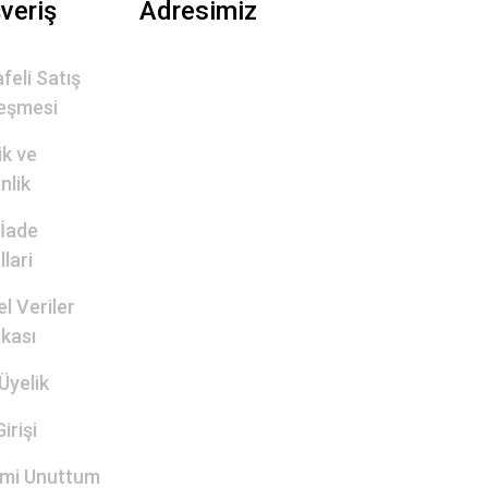
şveriş
Adresimiz
feli Satış
eşmesi
lik ve
nlik
 İade
lari
el Veriler
ikası
Üyelik
irişi
emi Unuttum