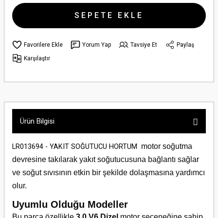
SEPETE EKLE
Yorum Yap
Tavsiye Et
Paylaş
Karşılaştır
Ürün Bilgisi
motor soğutma
LR013694 - YAKIT SOĞUTUCU HORTUM
devresine takılarak yakıt soğutucusuna bağlantı sağlar
ve soğut sıvısının etkin bir şekilde dolaşmasına yardımcı
olur
.
Uyumlu Olduğu Modeller
Bu parça özellikle
3.0 V6 Dizel
motor seçeneğine sahip