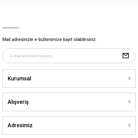
Ürün resmi kalitesiz, bozuk veya görüntülenemiyor.
Ürün açıklamasında eksik bilgiler bulunuyor.
Ürün bilgilerinde hatalar bulunuyor.
Ürün fiyatı diğer sitelerden daha pahalı.
Mail adresinizle e-bültenimize kayıt olabilirsiniz.
Bu ürüne benzer farklı alternatifler olmalı.
Kurumsal
Gönder
Alışveriş
Adresimiz