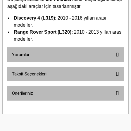
aşağıdaki araçlar için tasarlanmıştır:
Discovery 4 (L319):
2010 - 2016 yılları arası
modeller.
Range Rover Sport (L320):
2010 - 2013 yılları arası
modeller.
Yorumlar
Taksit Seçenekleri
Bu ürüne ilk yorumu siz yapın!
Önerileriniz
Yorum Yaz
Bu ürünün fiyat bilgisi, resim, ürün açıklamalarında ve diğer konularda
yetersiz gördüğünüz noktaları öneri formunu kullanarak tarafımıza
iletebilirsiniz.
Görüş ve önerileriniz için teşekkür ederiz.