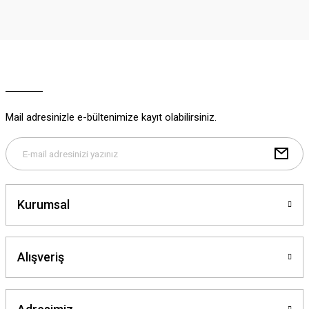
Görüş ve önerileriniz için teşekkür ederiz.
Ürün resmi kalitesiz, bozuk veya görüntülenemiyor.
Ürün açıklamasında eksik bilgiler bulunuyor.
Ürün bilgilerinde hatalar bulunuyor.
Ürün fiyatı diğer sitelerden daha pahalı.
Mail adresinizle e-bültenimize kayıt olabilirsiniz.
Bu ürüne benzer farklı alternatifler olmalı.
Kurumsal
Gönder
Alışveriş