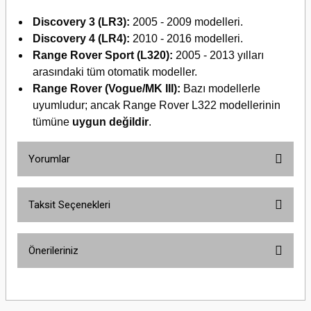
Discovery 3 (LR3):
2005 - 2009 modelleri.
Discovery 4 (LR4):
2010 - 2016 modelleri.
Range Rover Sport (L320):
2005 - 2013 yılları
arasındaki tüm otomatik modeller.
Range Rover (Vogue/MK III):
Bazı modellerle
uyumludur; ancak Range Rover L322 modellerinin
tümüne
uygun değildir
.
Yorumlar
Taksit Seçenekleri
Bu ürüne ilk yorumu siz yapın!
Önerileriniz
Yorum Yaz
Bu ürünün fiyat bilgisi, resim, ürün açıklamalarında ve diğer konularda
yetersiz gördüğünüz noktaları öneri formunu kullanarak tarafımıza
iletebilirsiniz.