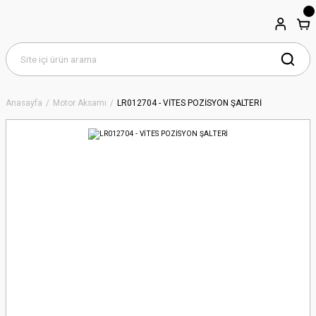
Anasayfa
Motor Aksamı
LR012704 - VİTES POZİSYON ŞALTERİ