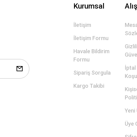
Gönder
Kurumsal
Alı
İletişim
Mesa
Sözl
İletişim Formu
Gizli
Havale Bildirim
Güve
Formu
İptal
Sipariş Sorgula
Koşul
Kargo Takibi
Kişis
Polit
Yeni 
Üye G
Şifr