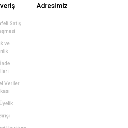
şveriş
Adresimiz
feli Satış
eşmesi
lik ve
nlik
 İade
lari
el Veriler
ikası
Üyelik
irişi
emi Unuttum