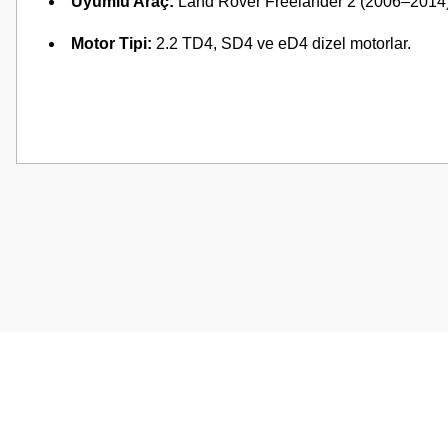
Uyumlu Araç:
Land Rover Freelander 2 (2006–2014)
Motor Tipi:
2.2 TD4, SD4 ve eD4 dizel motorlar.
Bu ürünün fiyat bilgisi, resim, ürün açıklamalarında ve diğer konularda
Görüş ve önerileriniz için teşekkür ederiz.
Ürün resmi kalitesiz, bozuk veya görüntülenemiyor.
Ürün açıklamasında eksik bilgiler bulunuyor.
Ürün bilgilerinde hatalar bulunuyor.
Ürün fiyatı diğer sitelerden daha pahalı.
Bu ürüne benzer farklı alternatifler olmalı.