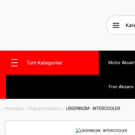
Tüm Kategoriler
Motor Aksam
Fren Aksamı
Anasayfa
Soğutma Sistemi
LR009802M - İNTERCOOLER