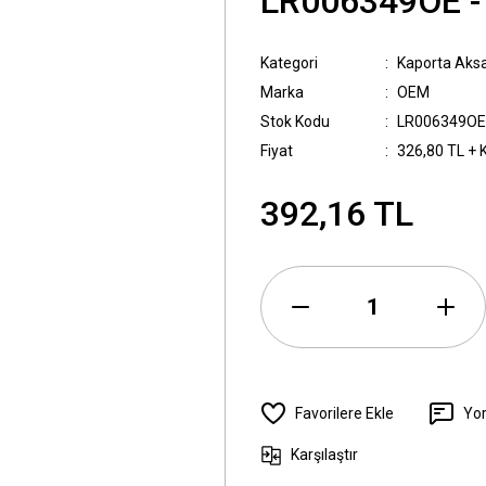
LR006349OE 
Kategori
Kaporta Aks
Marka
OEM
Stok Kodu
LR006349OE
Fiyat
326,80 TL + 
392,16 TL
Yo
Karşılaştır