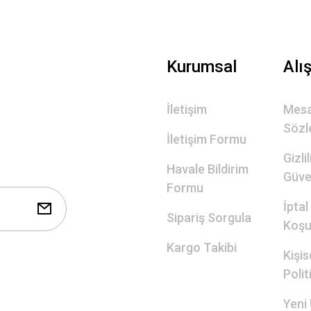
Gönder
Kurumsal
Alı
İletişim
Mesa
Sözl
İletişim Formu
Gizli
Havale Bildirim
Güve
Formu
İptal
Sipariş Sorgula
Koşul
Kargo Takibi
Kişis
Polit
Yeni 