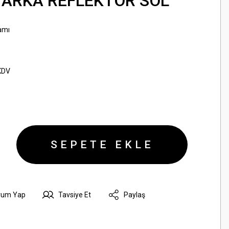
- ARKA REFLEKTÖR SOL
amı
KDV
SEPETE EKLE
rum Yap
Tavsiye Et
Paylaş