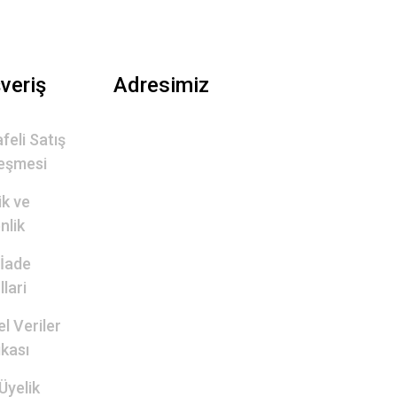
şveriş
Adresimiz
feli Satış
eşmesi
lik ve
nlik
 İade
lari
el Veriler
ikası
Üyelik