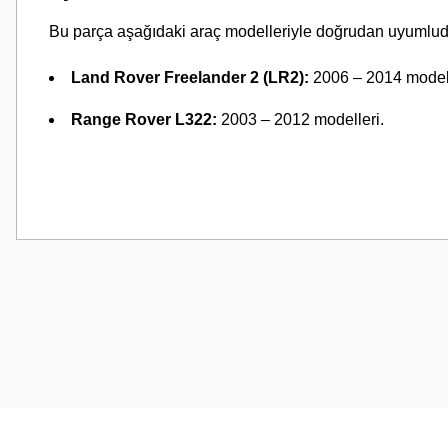
Bu parça aşağıdaki araç modelleriyle doğrudan uyumlud
Land Rover Freelander 2 (LR2):
2006 – 2014 modell
Range Rover L322:
2003 – 2012 modelleri.
Bu ürünün fiyat bilgisi, resim, ürün açıklamalarında ve diğer konularda
Görüş ve önerileriniz için teşekkür ederiz.
Ürün resmi kalitesiz, bozuk veya görüntülenemiyor.
Ürün açıklamasında eksik bilgiler bulunuyor.
Ürün bilgilerinde hatalar bulunuyor.
Ürün fiyatı diğer sitelerden daha pahalı.
Bu ürüne benzer farklı alternatifler olmalı.