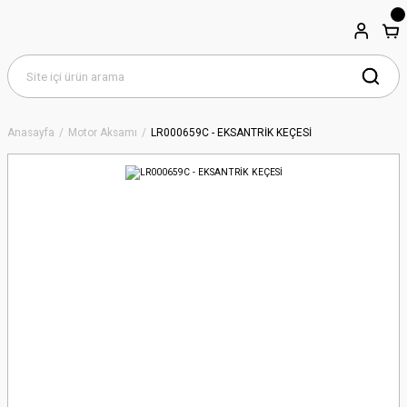
Anasayfa
Motor Aksamı
LR000659C - EKSANTRİK KEÇESİ