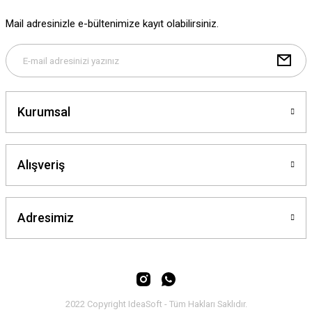
Ürün fiyatı diğer sitelerden daha pahalı.
Mail adresinizle e-bültenimize kayıt olabilirsiniz.
Bu ürüne benzer farklı alternatifler olmalı.
Kurumsal
Gönder
Alışveriş
Adresimiz
2022 Copyright IdeaSoft - Tüm Hakları Saklıdır.