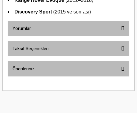
Range Rover Evoque
(2012–2018)
Discovery Sport
(2015 ve sonrası)
Yorumlar
Taksit Seçenekleri
Bu ürüne ilk yorumu siz yapın!
Önerileriniz
Yorum Yaz
Bu ürünün fiyat bilgisi, resim, ürün açıklamalarında ve diğer konularda
yetersiz gördüğünüz noktaları öneri formunu kullanarak tarafımıza
iletebilirsiniz.
Görüş ve önerileriniz için teşekkür ederiz.
Ürün resmi kalitesiz, bozuk veya görüntülenemiyor.
Ürün açıklamasında eksik bilgiler bulunuyor.
Ürün bilgilerinde hatalar bulunuyor.