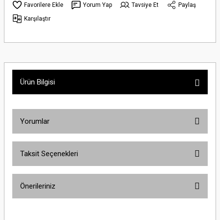
Yorum Yap
Tavsiye Et
Paylaş
Karşılaştır
Ürün Bilgisi
Yorumlar
Taksit Seçenekleri
Bu ürüne ilk yorumu siz yapın!
Önerileriniz
Yorum Yaz
Bu ürünün fiyat bilgisi, resim, ürün açıklamalarında ve diğer konularda
yetersiz gördüğünüz noktaları öneri formunu kullanarak tarafımıza