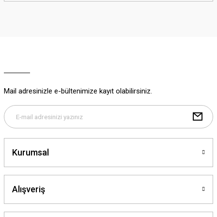
iletebilirsiniz.
Görüş ve önerileriniz için teşekkür ederiz.
Ürün resmi kalitesiz, bozuk veya görüntülenemiyor.
Ürün açıklamasında eksik bilgiler bulunuyor.
Ürün bilgilerinde hatalar bulunuyor.
Ürün fiyatı diğer sitelerden daha pahalı.
Mail adresinizle e-bültenimize kayıt olabilirsiniz.
Bu ürüne benzer farklı alternatifler olmalı.
Kurumsal
Gönder
Alışveriş