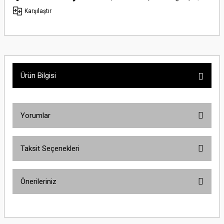
Karşılaştır
Ürün Bilgisi
Yorumlar
Taksit Seçenekleri
Bu ürüne ilk yorumu siz yapın!
Önerileriniz
Yorum Yaz
Bu ürünün fiyat bilgisi, resim, ürün açıklamalarında ve diğer konularda
yetersiz gördüğünüz noktaları öneri formunu kullanarak tarafımıza