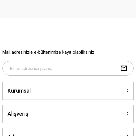
iletebilirsiniz.
Görüş ve önerileriniz için teşekkür ederiz.
Ürün resmi kalitesiz, bozuk veya görüntülenemiyor.
Ürün açıklamasında eksik bilgiler bulunuyor.
Ürün bilgilerinde hatalar bulunuyor.
Ürün fiyatı diğer sitelerden daha pahalı.
Mail adresinizle e-bültenimize kayıt olabilirsiniz.
Bu ürüne benzer farklı alternatifler olmalı.
Kurumsal
Gönder
Alışveriş