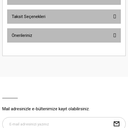
Taksit Seçenekleri
Bu ürüne ilk yorumu siz yapın!
Önerileriniz
Yorum Yaz
Bu ürünün fiyat bilgisi, resim, ürün açıklamalarında ve diğer konularda
yetersiz gördüğünüz noktaları öneri formunu kullanarak tarafımıza
iletebilirsiniz.
Görüş ve önerileriniz için teşekkür ederiz.
Ürün resmi kalitesiz, bozuk veya görüntülenemiyor.
Ürün açıklamasında eksik bilgiler bulunuyor.
Ürün bilgilerinde hatalar bulunuyor.
Ürün fiyatı diğer sitelerden daha pahalı.
Mail adresinizle e-bültenimize kayıt olabilirsiniz.
Bu ürüne benzer farklı alternatifler olmalı.