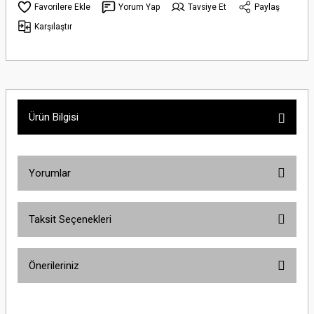
Yorum Yap
Tavsiye Et
Paylaş
Karşılaştır
Ürün Bilgisi
Yorumlar
Taksit Seçenekleri
Bu ürüne ilk yorumu siz yapın!
Önerileriniz
Yorum Yaz
Bu ürünün fiyat bilgisi, resim, ürün açıklamalarında ve diğer konularda
yetersiz gördüğünüz noktaları öneri formunu kullanarak tarafımıza