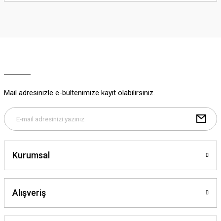
iletebilirsiniz.
Görüş ve önerileriniz için teşekkür ederiz.
Ürün resmi kalitesiz, bozuk veya görüntülenemiyor.
Ürün açıklamasında eksik bilgiler bulunuyor.
Ürün bilgilerinde hatalar bulunuyor.
Ürün fiyatı diğer sitelerden daha pahalı.
Mail adresinizle e-bültenimize kayıt olabilirsiniz.
Bu ürüne benzer farklı alternatifler olmalı.
Kurumsal
Gönder
Alışveriş