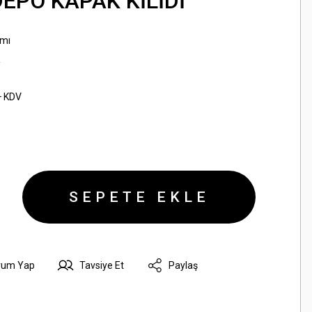
DEPO KAPAK KİLİDİ
amı
R
+ KDV
SEPETE EKLE
rum Yap
Tavsiye Et
Paylaş