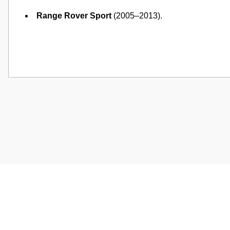
Range Rover Sport
(2005–2013).
Bu ürünün fiyat bilgisi, resim, ürün açıklamalarında ve diğer konularda
Görüş ve önerileriniz için teşekkür ederiz.
Ürün resmi kalitesiz, bozuk veya görüntülenemiyor.
Ürün açıklamasında eksik bilgiler bulunuyor.
Ürün bilgilerinde hatalar bulunuyor.
Ürün fiyatı diğer sitelerden daha pahalı.
Bu ürüne benzer farklı alternatifler olmalı.