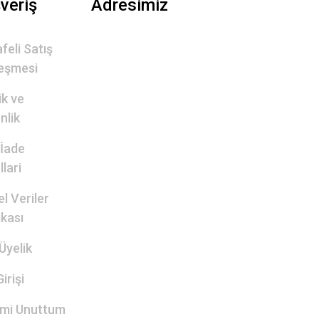
şveriş
Adresimiz
feli Satış
eşmesi
lik ve
nlik
 İade
lari
el Veriler
ikası
Üyelik
irişi
emi Unuttum