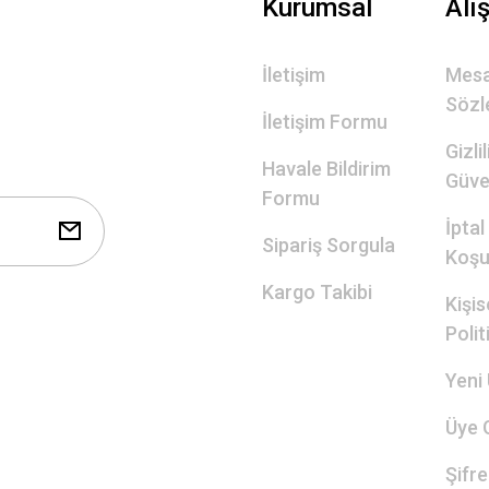
Kurumsal
Alı
İletişim
Mesa
Sözl
İletişim Formu
Gizli
Havale Bildirim
Güve
Formu
İptal
Sipariş Sorgula
Koşul
Kargo Takibi
Kişis
Polit
Yeni 
Üye G
Şifr