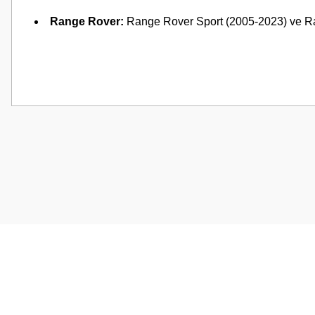
Range Rover:
Range Rover Sport (2005-2023) ve R
Bu ürünün fiyat bilgisi, resim, ürün açıklamalarında ve diğer konularda
Görüş ve önerileriniz için teşekkür ederiz.
Ürün resmi kalitesiz, bozuk veya görüntülenemiyor.
Ürün açıklamasında eksik bilgiler bulunuyor.
Ürün bilgilerinde hatalar bulunuyor.
Ürün fiyatı diğer sitelerden daha pahalı.
Bu ürüne benzer farklı alternatifler olmalı.