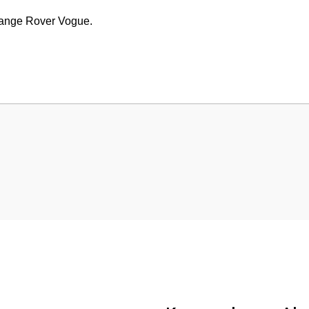
ange Rover Vogue.
 yetersiz gördüğünüz noktaları öneri formunu kullanarak tarafımıza iletebilirsini
Bu ürüne ilk yorumu siz yapın!
Yorum Yaz
Gönder