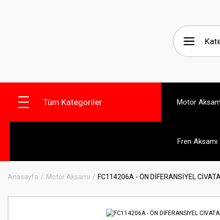
Tüm Kategoriler
Motor Aksam
Fren Aksamı
Anasayfa
Motor Aksamı
FC114206A - ÖN DİFERANSİYEL CİVATA