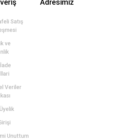
şveriş
Adresimiz
feli Satış
eşmesi
lik ve
nlik
 İade
lari
el Veriler
ikası
Üyelik
irişi
emi Unuttum