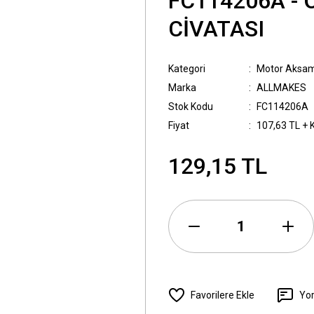
FC114206A - 
CİVATASI
Kategori
Motor Aksam
Marka
ALLMAKES
Stok Kodu
FC114206A
Fiyat
107,63 TL + 
129,15 TL
Yo