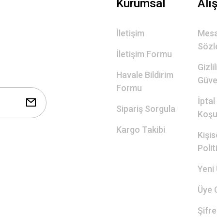
Kurumsal
Alı
İletişim
Mesa
Sözl
İletişim Formu
Gizli
Havale Bildirim
Güve
Formu
İptal
Sipariş Sorgula
Koşul
Kargo Takibi
Kişis
Polit
Yeni 
Üye G
Şifr