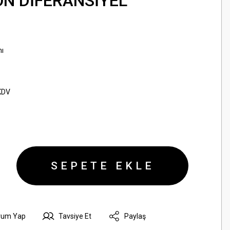
ÖN DİFERANSİYEL
ı
KDV
SEPETE EKLE
rum Yap
Tavsiye Et
Paylaş