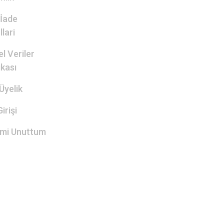
 İade
lari
el Veriler
ikası
Üyelik
irişi
emi Unuttum