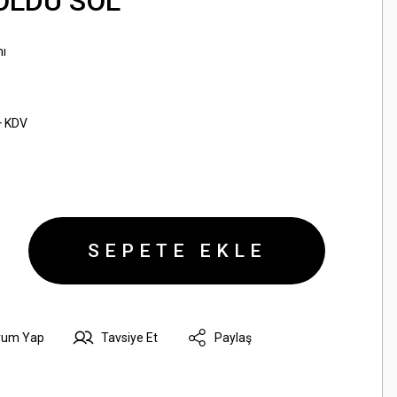
OLDU SOL
ı
+ KDV
SEPETE EKLE
rum Yap
Tavsiye Et
Paylaş