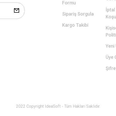
Formu
İptal
Sipariş Sorgula
Koşul
Kargo Takibi
Kişis
Polit
Yeni 
Üye G
Şifr
2022 Copyright IdeaSoft - Tüm Hakları Saklıdır.