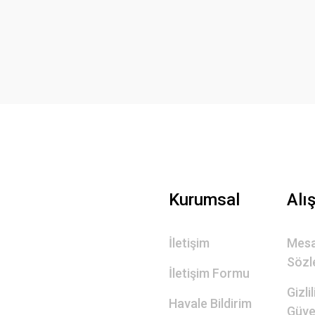
Yorum Yaz
Gönder
Kurumsal
Alı
İletişim
Mesa
Sözl
İletişim Formu
Gizli
Havale Bildirim
Güve