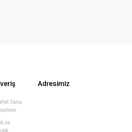
şveriş
Adresimiz
feli Satış
eşmesi
lik ve
nlik