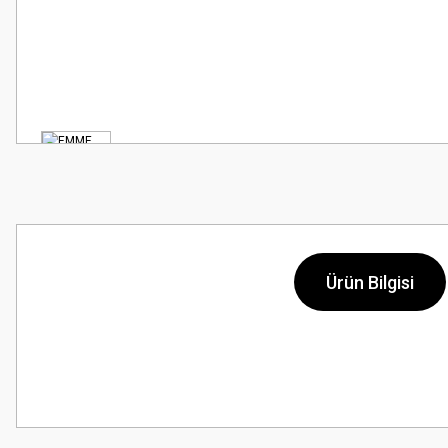
Ürün Bilgisi
Bu ürünün fiyat bilgisi, resim, ürün açıklamalarında ve diğer konularda
Görüş ve önerileriniz için teşekkür ederiz.