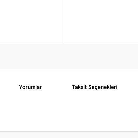
Yorumlar
Taksit Seçenekleri
 yetersiz gördüğünüz noktaları öneri formunu kullanarak tarafımıza iletebilirsini
Bu ürüne ilk yorumu siz yapın!