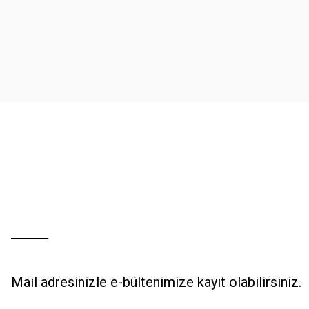
Ürün resmi kalitesiz, bozuk veya görüntülenemiyor.
Ürün açıklamasında eksik bilgiler bulunuyor.
Ürün bilgilerinde hatalar bulunuyor.
Ürün fiyatı diğer sitelerden daha pahalı.
Bu ürüne benzer farklı alternatifler olmalı.
Mail adresinizle e-bültenimize kayıt olabilirsiniz.