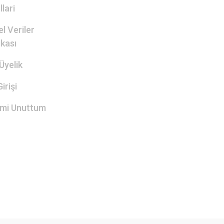
lari
el Veriler
ikası
Üyelik
irişi
emi Unuttum