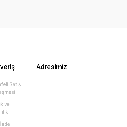
şveriş
Adresimiz
feli Satış
eşmesi
lik ve
nlik
 İade