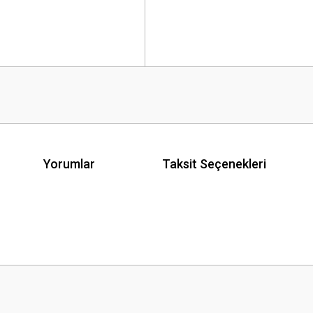
Yorumlar
Taksit Seçenekleri
 yetersiz gördüğünüz noktaları öneri formunu kullanarak tarafımıza iletebilirsini
Bu ürüne ilk yorumu siz yapın!