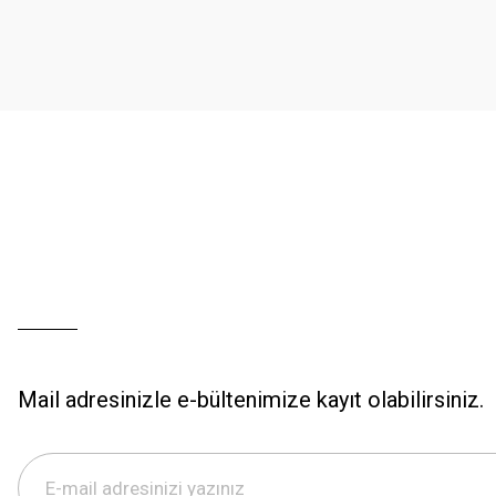
Ürün açıklamasında eksik bilgiler bulunuyor.
Ürün bilgilerinde hatalar bulunuyor.
Ürün fiyatı diğer sitelerden daha pahalı.
Bu ürüne benzer farklı alternatifler olmalı.
Mail adresinizle e-bültenimize kayıt olabilirsiniz.