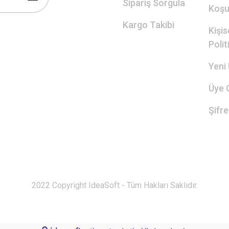
Sipariş Sorgula
Koşul
Kargo Takibi
Kişis
Polit
Yeni 
Üye G
Şifr
2022 Copyright IdeaSoft - Tüm Hakları Saklıdır.