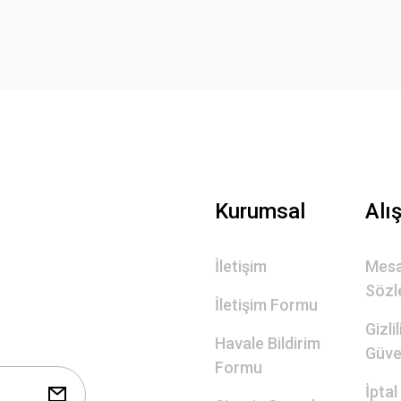
Yorum Yaz
Gönder
Kurumsal
Alı
İletişim
Mesa
Sözl
İletişim Formu
Gizli
Havale Bildirim
Güve
Formu
İptal