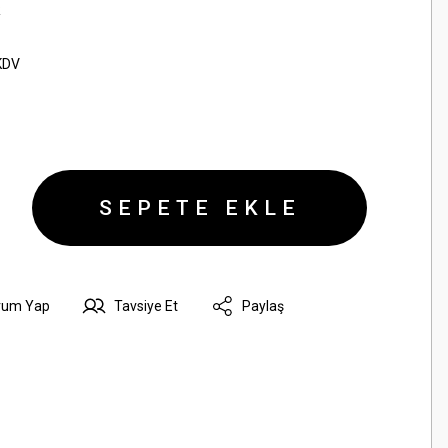
R
KDV
SEPETE EKLE
rum Yap
Tavsiye Et
Paylaş