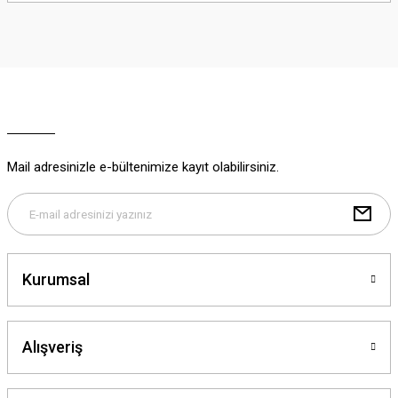
iletebilirsiniz.
Görüş ve önerileriniz için teşekkür ederiz.
Ürün resmi kalitesiz, bozuk veya görüntülenemiyor.
Ürün açıklamasında eksik bilgiler bulunuyor.
Ürün bilgilerinde hatalar bulunuyor.
Ürün fiyatı diğer sitelerden daha pahalı.
Mail adresinizle e-bültenimize kayıt olabilirsiniz.
Bu ürüne benzer farklı alternatifler olmalı.
Kurumsal
Gönder
Alışveriş