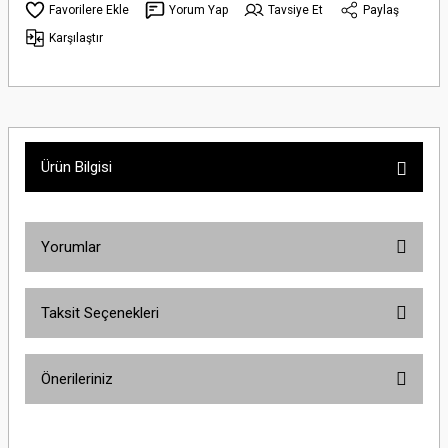
Yorum Yap
Tavsiye Et
Paylaş
Karşılaştır
Ürün Bilgisi
Yorumlar
Taksit Seçenekleri
Bu ürüne ilk yorumu siz yapın!
Önerileriniz
Yorum Yaz
Bu ürünün fiyat bilgisi, resim, ürün açıklamalarında ve diğer konularda
yetersiz gördüğünüz noktaları öneri formunu kullanarak tarafımıza