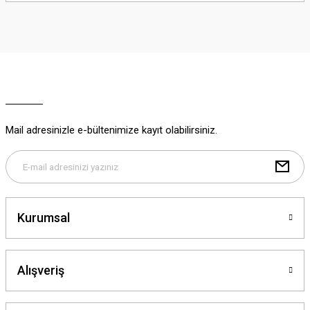
iletebilirsiniz.
Görüş ve önerileriniz için teşekkür ederiz.
Ürün resmi kalitesiz, bozuk veya görüntülenemiyor.
Ürün açıklamasında eksik bilgiler bulunuyor.
Ürün bilgilerinde hatalar bulunuyor.
Ürün fiyatı diğer sitelerden daha pahalı.
Mail adresinizle e-bültenimize kayıt olabilirsiniz.
Bu ürüne benzer farklı alternatifler olmalı.
Kurumsal
Gönder
Alışveriş