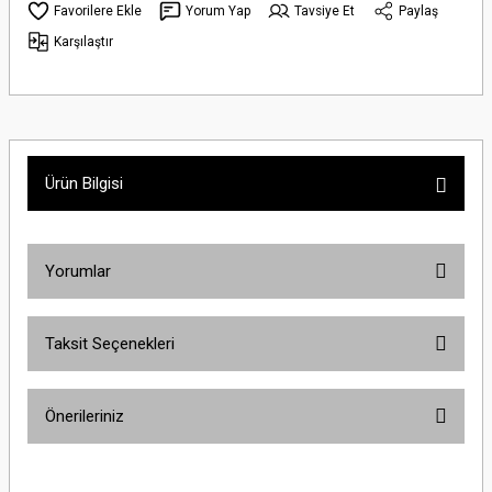
Yorum Yap
Tavsiye Et
Paylaş
Karşılaştır
Ürün Bilgisi
Yorumlar
Taksit Seçenekleri
Bu ürüne ilk yorumu siz yapın!
Önerileriniz
Yorum Yaz
Bu ürünün fiyat bilgisi, resim, ürün açıklamalarında ve diğer konularda
yetersiz gördüğünüz noktaları öneri formunu kullanarak tarafımıza