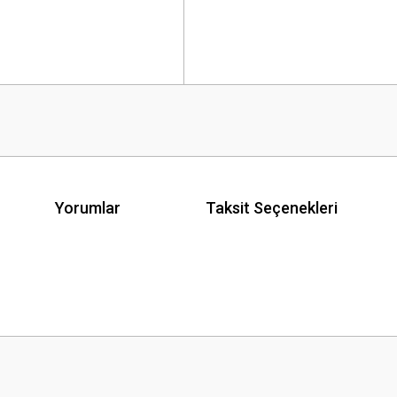
Yorumlar
Taksit Seçenekleri
 yetersiz gördüğünüz noktaları öneri formunu kullanarak tarafımıza iletebilirsini
Bu ürüne ilk yorumu siz yapın!