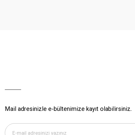
Ürün açıklamasında eksik bilgiler bulunuyor.
Ürün bilgilerinde hatalar bulunuyor.
Ürün fiyatı diğer sitelerden daha pahalı.
Bu ürüne benzer farklı alternatifler olmalı.
Mail adresinizle e-bültenimize kayıt olabilirsiniz.