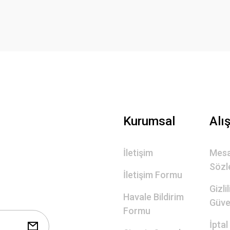
Yorum Yaz
Gönder
Kurumsal
Alı
İletişim
Mesa
Sözl
İletişim Formu
Gizli
Havale Bildirim
Güve
Formu
İptal