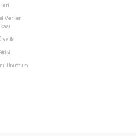
lari
el Veriler
ikası
Üyelik
irişi
emi Unuttum