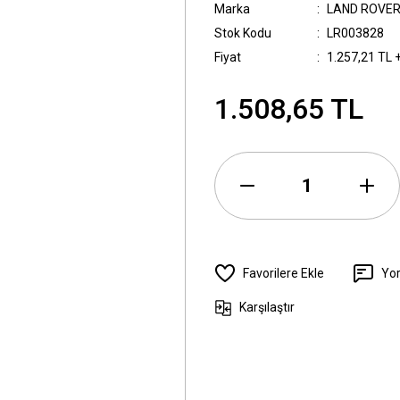
Marka
LAND ROVE
Stok Kodu
LR003828
Fiyat
1.257,21 TL 
1.508,65 TL
Yo
Karşılaştır