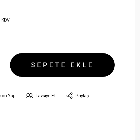
R
+ KDV
SEPETE EKLE
rum Yap
Tavsiye Et
Paylaş