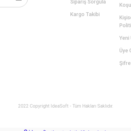
Sipariş Sorgula
Koşul
Kargo Takibi
Kişis
Polit
Yeni 
Üye G
Şifr
2022 Copyright IdeaSoft - Tüm Hakları Saklıdır.