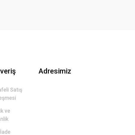
şveriş
Adresimiz
feli Satış
eşmesi
lik ve
nlik
 İade