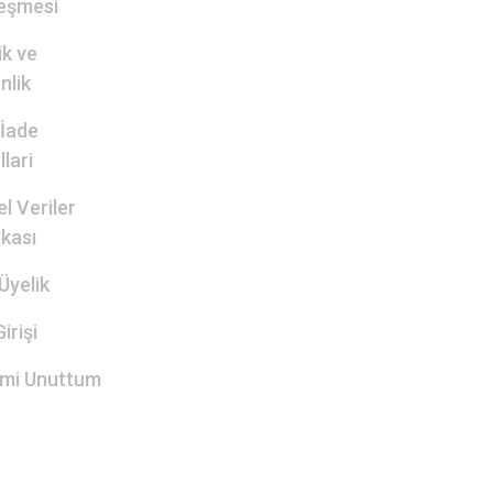
eşmesi
lik ve
nlik
 İade
lari
el Veriler
ikası
Üyelik
irişi
emi Unuttum