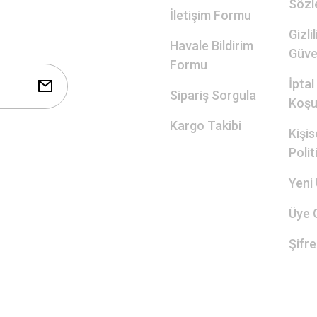
Sözl
İletişim Formu
Gizli
Havale Bildirim
Güve
Formu
İptal
Sipariş Sorgula
Koşul
Kargo Takibi
Kişis
Polit
Yeni 
Üye G
Şifr