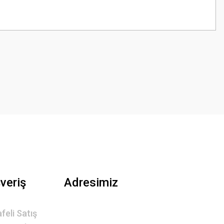
z.
şveriş
Adresimiz
feli Satış