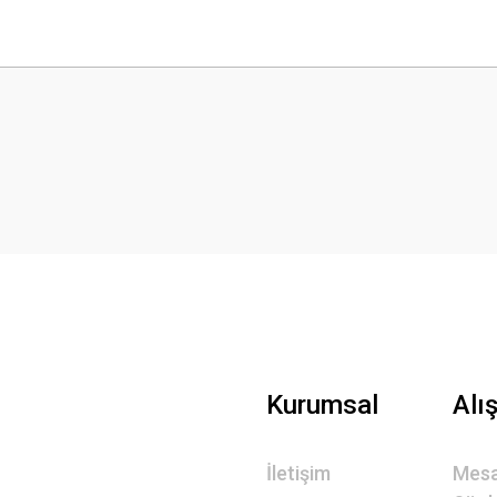
 yetersiz gördüğünüz noktaları öneri formunu kullanarak tarafımıza iletebilirsini
Bu ürüne ilk yorumu siz yapın!
Yorum Yaz
Gönder
Kurumsal
Alı
İletişim
Mesa