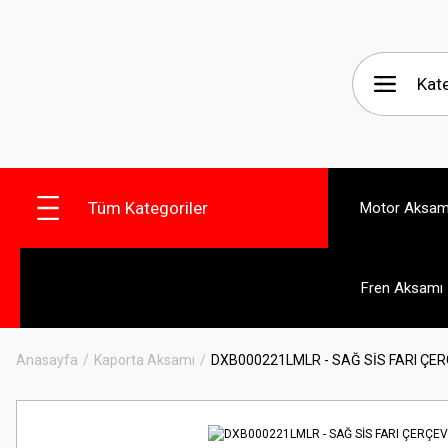
Tüm Kategoriler
Motor Aksam
Fren Aksamı
Anasayfa
Kaporta Aksamı
DXB000221LMLR - SAĞ SİS FARI ÇE