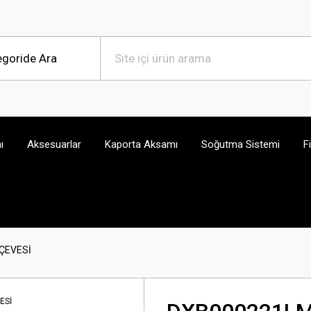
ı
Aksesuarlar
Kaporta Aksamı
Soğutma Sistemi
F
RÇEVESİ