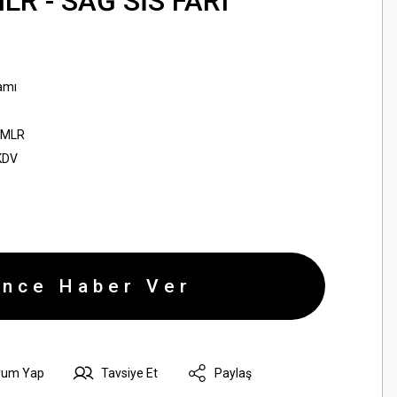
R - SAĞ SİS FARI
amı
LMLR
KDV
ince Haber Ver
rum Yap
Tavsiye Et
Paylaş