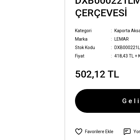
DXB000221LML
ÇERÇEVESİ
Kategori
Kaporta Aks
Marka
LEMAR
Stok Kodu
DXB000221
Fiyat
418,43 TL + 
502,12 TL
Gel
Yo