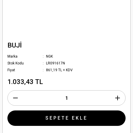
BUJİ
Marka
NGK
Stok Kodu
LR091617N
Fiyat
861,19 TL + KDV
1.033,43 TL
SEPETE EKLE