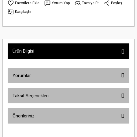
Yorum Yap
Tavsiye Et
Paylaş
Karşılaştır
Ürün Bilgisi
Yorumlar
Taksit Seçenekleri
Bu ürüne ilk yorumu siz yapın!
Önerileriniz
Yorum Yaz
Bu ürünün fiyat bilgisi, resim, ürün açıklamalarında ve diğer konularda
yetersiz gördüğünüz noktaları öneri formunu kullanarak tarafımıza