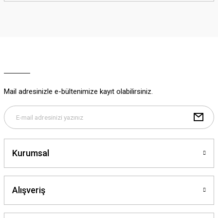
iletebilirsiniz.
Görüş ve önerileriniz için teşekkür ederiz.
Ürün resmi kalitesiz, bozuk veya görüntülenemiyor.
Ürün açıklamasında eksik bilgiler bulunuyor.
Ürün bilgilerinde hatalar bulunuyor.
Ürün fiyatı diğer sitelerden daha pahalı.
Mail adresinizle e-bültenimize kayıt olabilirsiniz.
Bu ürüne benzer farklı alternatifler olmalı.
Kurumsal
Gönder
Alışveriş