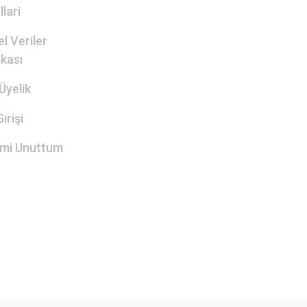
lari
el Veriler
ikası
Üyelik
irişi
emi Unuttum