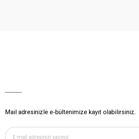
Ürün açıklamasında eksik bilgiler bulunuyor.
Ürün bilgilerinde hatalar bulunuyor.
Ürün fiyatı diğer sitelerden daha pahalı.
Bu ürüne benzer farklı alternatifler olmalı.
Mail adresinizle e-bültenimize kayıt olabilirsiniz.