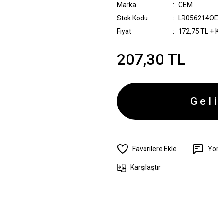
Marka
OEM
Stok Kodu
LR056214OE
Fiyat
172,75 TL + 
207,30 TL
Gel
Yo
Karşılaştır