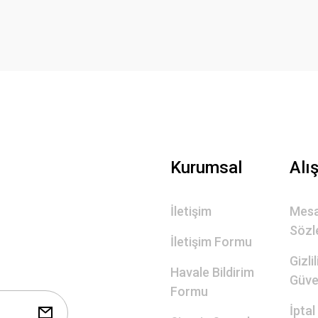
Yorum Yaz
Gönder
Kurumsal
Alı
İletişim
Mesa
Sözl
İletişim Formu
Gizli
Havale Bildirim
Güve
Formu
İptal