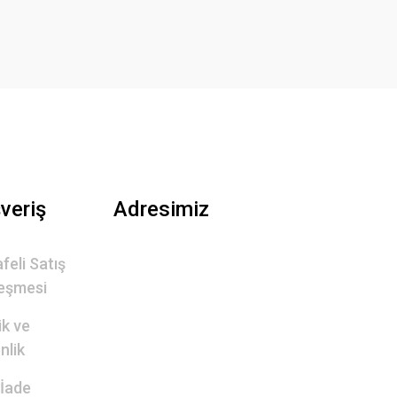
şveriş
Adresimiz
feli Satış
eşmesi
lik ve
nlik
 İade