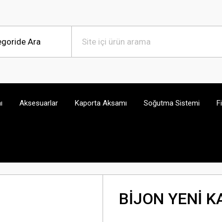
ı
Aksesuarlar
Kaporta Aksamı
Soğutma Sistemi
F
BİJON YENİ K