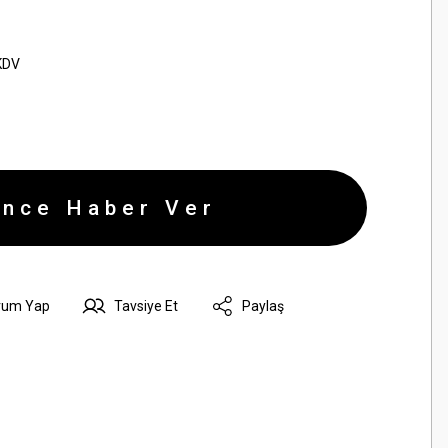
KDV
ince Haber Ver
rum Yap
Tavsiye Et
Paylaş