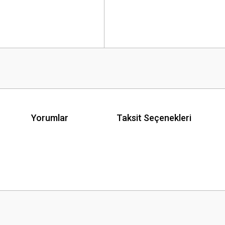
Yorumlar
Taksit Seçenekleri
 yetersiz gördüğünüz noktaları öneri formunu kullanarak tarafımıza iletebilirsini
Bu ürüne ilk yorumu siz yapın!