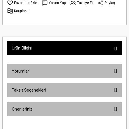
Yorum Yap
Tavsiye Et
Paylaş
Karşılaştır
Ürün Bilgisi
Yorumlar
Taksit Seçenekleri
Bu ürüne ilk yorumu siz yapın!
Önerileriniz
Yorum Yaz
Bu ürünün fiyat bilgisi, resim, ürün açıklamalarında ve diğer konularda
yetersiz gördüğünüz noktaları öneri formunu kullanarak tarafımıza