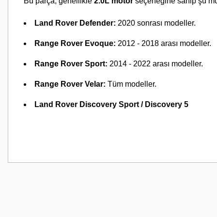
Bu parça, genellikle
2.0L motor
seçeneğine sahip şu mo
Land Rover Defender:
2020 sonrası modeller.
Range Rover Evoque:
2012 - 2018 arası modeller.
Range Rover Sport:
2014 - 2022 arası modeller.
Range Rover Velar:
Tüm modeller.
Land Rover Discovery Sport / Discovery 5
Bu ürünün fiyat bilgisi, resim, ürün açıklamalarında ve diğer konularda
Görüş ve önerileriniz için teşekkür ederiz.
Ürün resmi kalitesiz, bozuk veya görüntülenemiyor.
Ürün açıklamasında eksik bilgiler bulunuyor.
Ürün bilgilerinde hatalar bulunuyor.