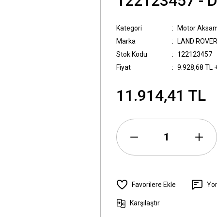
122123457 - 
Kategori
Motor Aksam
Marka
LAND ROVE
Stok Kodu
122123457
Fiyat
9.928,68 TL 
11.914,41 TL
Yo
Karşılaştır