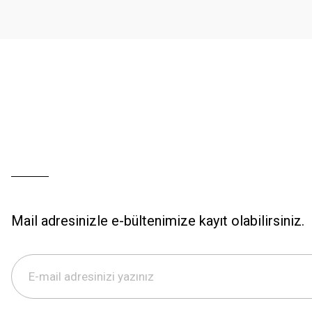
Ürün fiyatı diğer sitelerden daha pahalı.
Bu ürüne benzer farklı alternatifler olmalı.
Mail adresinizle e-bültenimize kayıt olabilirsiniz.