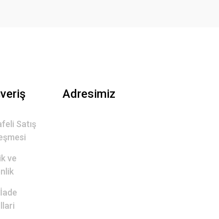
şveriş
Adresimiz
feli Satış
eşmesi
lik ve
nlik
 İade
lari