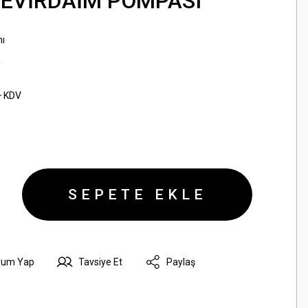
DEVİRDAİM POMPASI
ı
R
+ KDV
SEPETE EKLE
rum Yap
Tavsiye Et
Paylaş