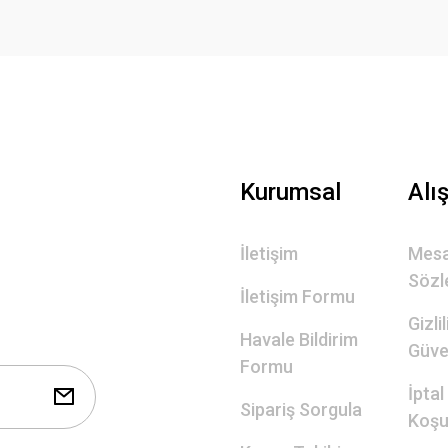
Gönder
Kurumsal
Alı
İletişim
Mesa
Sözl
İletişim Formu
Gizli
Havale Bildirim
Güve
Formu
İptal
Sipariş Sorgula
Koşul