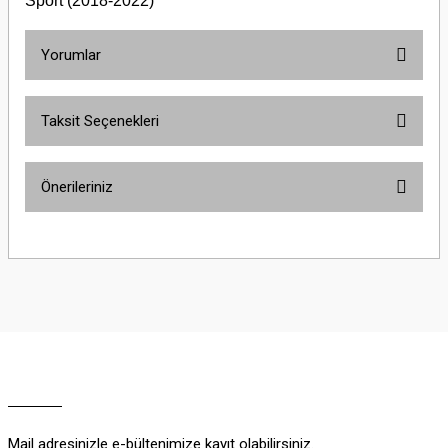
Sport (2018-2022)
Yorumlar
Taksit Seçenekleri
Bu ürüne ilk yorumu siz yapın!
Önerileriniz
Yorum Yaz
Bu ürünün fiyat bilgisi, resim, ürün açıklamalarında ve diğer konularda
yetersiz gördüğünüz noktaları öneri formunu kullanarak tarafımıza
iletebilirsiniz.
Görüş ve önerileriniz için teşekkür ederiz.
Ürün resmi kalitesiz, bozuk veya görüntülenemiyor.
Ürün açıklamasında eksik bilgiler bulunuyor.
Ürün bilgilerinde hatalar bulunuyor.
Ürün fiyatı diğer sitelerden daha pahalı.
Mail adresinizle e-bültenimize kayıt olabilirsiniz.