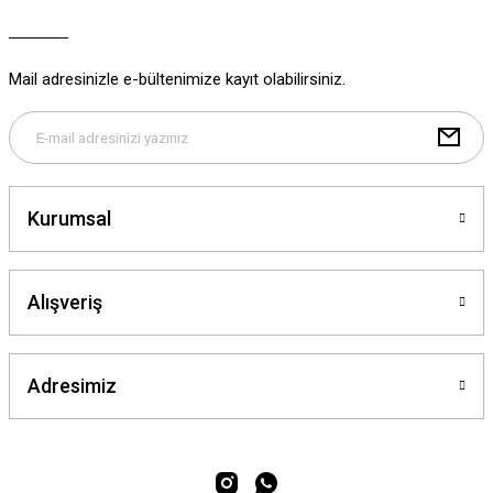
Ürün bilgilerinde hatalar bulunuyor.
Ürün fiyatı diğer sitelerden daha pahalı.
Mail adresinizle e-bültenimize kayıt olabilirsiniz.
Bu ürüne benzer farklı alternatifler olmalı.
Kurumsal
Gönder
Alışveriş
Adresimiz