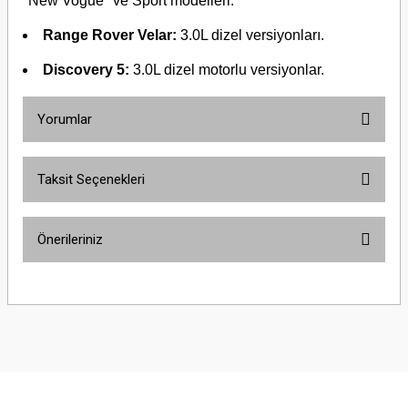
"New Vogue" ve Sport modelleri.
Range Rover Velar:
3.0L dizel versiyonları.
Discovery 5:
3.0L dizel motorlu versiyonlar.
Yorumlar
Taksit Seçenekleri
Bu ürüne ilk yorumu siz yapın!
Önerileriniz
Yorum Yaz
Bu ürünün fiyat bilgisi, resim, ürün açıklamalarında ve diğer konularda
yetersiz gördüğünüz noktaları öneri formunu kullanarak tarafımıza
iletebilirsiniz.
Görüş ve önerileriniz için teşekkür ederiz.
Ürün resmi kalitesiz, bozuk veya görüntülenemiyor.
Ürün açıklamasında eksik bilgiler bulunuyor.